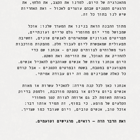
מהאנרגיה של היום. למדנו את הקצב, את הלחץ, את
הרגעים הקטנים שבהם עוצרים לאכול – ואת האחריות
שיש לנו בתוך כל זה.
מתוך ההבנה הזאת בנינו את המערך שלנו: אוכל
שמבושל מדי יום מחומרי גלם טריים ועונתיים,
תפריטים מגוונים שמתאימים לאנשים שונים, וחשיבה
תפעולית שמאפשרת ליום לעבוד חלק. מהפקות מורכבות
ועד משלוחים לצוותים קטנים – אנחנו שם כדי
להחזיק את האוכל, את הזרימה ואת השקט.
היום אנחנו צוות של אנשים שאוהבים להאכיל אנשים.
מקצוענים במטבח, בשטח ובפרטים הקטנים – אבל קודם
כל כאלה שמבינים מה זה יום עבודה אמיתי.
אנחנו כאן לכל קנה מידה: להאכיל עשרות או מאות
אנשים ביום צילום או בהפקה מורכבת, ולספק בדיוק
באותה תשומת לב גם ארוחה לצוות קטן מאחורי
הקלעים של מופע. כי בסוף, זה תמיד אותו דבר:
אוכל טוב, אנשים טובים, ויום שעובד כמו שצריך.
ואת הדבר הזה — רואים, מרגישים וטועמים.