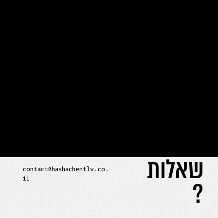
במבי
מנהל מטבח
שאלות
contact@hashachentlv.co.
?
il