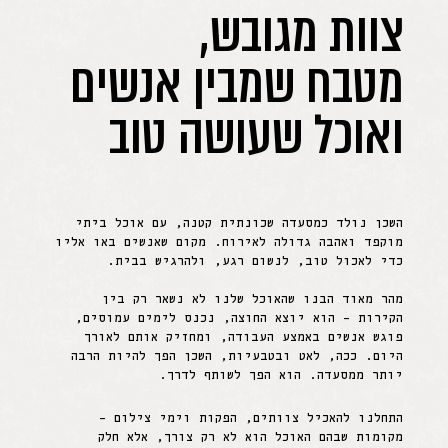
צוות מגובש,
מטבח שמבין אנשים
ואוכל שעושה טוב
השכן נולד כמסעדה שכונתית קטנה, עם אוכל ביתי
מוקפד ואהבה גדולה לאירוח. מקום שאנשים באו אליו
כדי לאכול טוב, לנשום רגע, ולהרגיש בבית.
מהר מאוד הבנו שהאוכל שלנו לא נשאר רק בין
הקירות – הוא יוצא החוצה, נכנס לימים עמוסים,
פוגש אנשים באמצע העבודה, ומחזיק אותם לאורך
היום. ככה, לאט ובטבעיות, השכן הפך להיות הרבה
יותר ממסעדה. הוא הפך לשותף לדרך.
התחלנו להאכיל צוותים, הפקות וימי צילום –
מקומות שבהם האוכל הוא לא רק צורך, אלא חלק