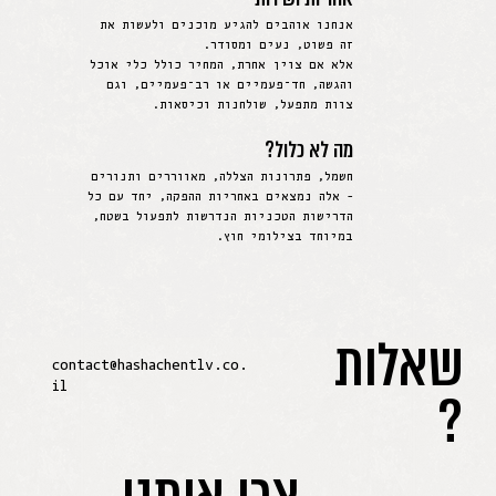
אנחנו אוהבים להגיע מוכנים ולעשות את
זה פשוט, נעים ומסודר.
אלא אם צוין אחרת, המחיר כולל כלי אוכל
והגשה, חד־פעמיים או רב־פעמיים, וגם
צוות מתפעל, שולחנות וכיסאות.
מה לא כלול?
חשמל, פתרונות הצללה, מאווררים ותנורים
- אלה נמצאים באחריות ההפקה, יחד עם כל
הדרישות הטכניות הנדרשות לתפעול בשטח,
במיוחד בצילומי חוץ.
שאלות
contact@hashachentlv.co.
?
il
צרו איתנו