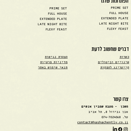
הפתרונות שלנו
PRIME SET
PRIME SET
FULL HOUSE
FULL HOUSE
EXTENDED PLATE
EXTENDED PLATE
LATE NIGHT BITE
LATE NIGHT BITE
FLEXY FEAST
FLEXY FEAST
דברים שחשוב לדעת
כשרות
הצהרת נגישות
שינויים וביטולים
מדיניות פרטיות
קייטרינג להפקות
תנאי שימוש באתר
צרו קשר
השכן - מטבח שמבין אנשים
אבן גבירול 8, תל אביב
טל. 074-7024068
contact@hashachentlv.co.ii