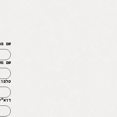
שם פר
שם מש
טלפון
דוא״ל