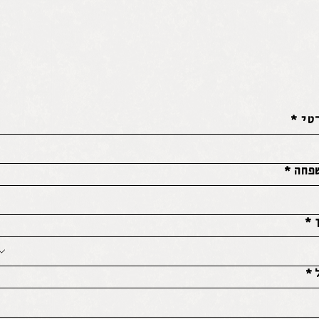
טי
*
פחה
*
*
*