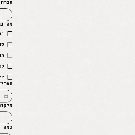
חברת 
מה נב
יו
סד
מו
כנ
אי
תאריך
מיקום
כמה א