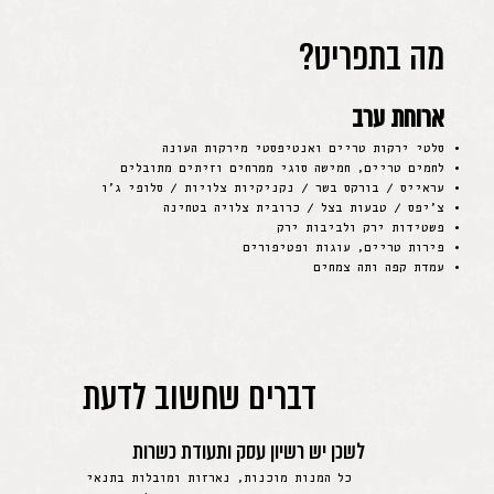
מה בתפריט?
ארוחת ערב
סלטי ירקות טריים ואנטיפסטי מירקות העונה
לחמים טריים, חמישה סוגי ממרחים וזיתים מתובלים
עראייס / בורקס בשר / נקניקיות צלויות / סלופי ג׳ו
צ׳יפס / טבעות בצל / כרובית צלויה בטחינה
פשטידות ירק ולביבות ירק
פירות טריים, עוגות ופטיפורים
עמדת קפה ותה צמחים
דברים שחשוב לדעת
לשכן יש רשיון עסק ותעודת כשרות
כל המנות מוכנות, נארזות ומובלות בתנאי