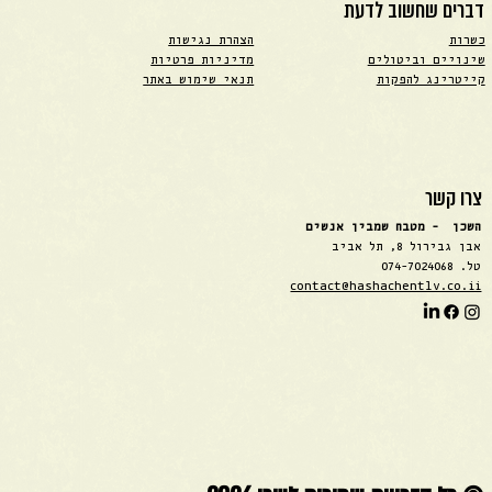
דברים שחשוב לדעת
כשרות
הצהרת נגישות
שינויים וביטולים
מדיניות פרטיות
קייטרינג להפקות
תנאי שימוש באתר
צרו קשר
השכן - מטבח שמבין אנשים
אבן גבירול 8, תל אביב
טל. 074-7024068
contact@hashachentlv.co.ii