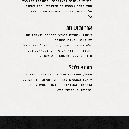
ייצור נאותים ומאושרים, וההובלה מתבצעת
תחת בקרת טמפרטורה קפדנית, כדי לשמור
על טריות, איכות ובטיחות המזון לאורך
כל הדרך.
אחריות ושירות
אנחנו אוהבים להגיע מוכנים ולעשות את
זה פשוט, נעים ומסודר.
אלא אם צוין אחרת, המחיר כולל כלי אוכל
והגשה, חד־פעמיים או רב־פעמיים, וגם
צוות מתפעל, שולחנות וכיסאות.
מה לא כלול?
חשמל, פתרונות הצללה, מאווררים ותנורים
- אלה נמצאים באחריות ההפקה, יחד עם כל
הדרישות הטכניות הנדרשות לתפעול בשטח,
במיוחד בצילומי חוץ.