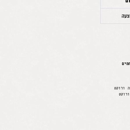
דם
צעה
מים
ה ורוקט
רוקט