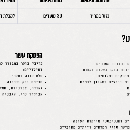
שולחנות וכיסאות
כמות מינימום
מחיר לא
כלול במחיר
30 סועדים
לקבלת ה
ט?
הפסקת עשר
ם ומגוון ממרחים
כריכי בוקר במגוון לח
ינות בוקר בשלות וקשות
ומילויים:
מתוקים ומלוחים
סלט טונה וסלרי
ות וביצים במגוון לחמים
חביתת ירק וטחינה
ם
גאודה, צנוניות, חמא
ם
אבוקדו טרי, עגבניה ו
ים ואנטיפסטי מירקות העונה
מישה סוגי ממרחים וזיתים מתובלים