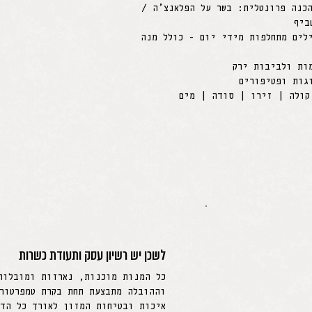
כנה פרונטלית: בשר על הפלאנצ’ה /
ביף
לים מתחלפות מידי יום - כולל מנה
ות ולביבות ירק
גות ופטיפורים
קולה | זירו | סודה | מים
לשכן יש רשיון עסק ותעודת כשרות
כל המנות מוכנות, נארזות ומובלות
וההובלה מתבצעת תחת בקרת טמפרטור
איכות ובטיחות המזון לאורך כל הדר