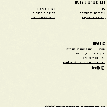
דברים שחשוב לדעת
כשרות
הצהרת נגישות
שינויים וביטולים
מדיניות פרטיות
קייטרינג להפקות
תנאי שימוש באתר
צרו קשר
השכן - מטבח שמבין אנשים
אבן גבירול 8, תל אביב
טל. 074-7024068
contact@hashachentlv.co.ii