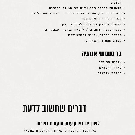
וקצפת
שקשוקה בהכנה פרונטלית עם מגוון תוספות
לחמים טריים, חמישה סוגי ממרחים וזיתים מתובלים
סלטים טריים ואנטפסטי
פשטידות ירק וגבינה ולביבות ירק
פסטה במבחר רטבים / לזניה גבינה ועגבניות
פירות טריים,עוגות ופטיפורים
עמדת קפה ותה צמחים
בר נשנושי אנרגיה
עוגות פרוסות
פירות יבשים
חטיפי אנרגיה
דברים שחשוב לדעת
לשכן יש רשיון עסק ותעודת כשרות
כל המנות מוכנות, נארזות ומובלות בתנאי