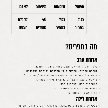
תפעול
וכיסאות
מינימום
לאדם
כלול 
כלול 
40 
לקבלת 
במחיר
במחיר
סועדים
הצעה
מה בתפריט?
ארוחת ערב
סלטי ירקות טריים ואנטיפסטי מירקות העונה
לחמים טריים, חמישה סוגי ממרחים וזיתים מתובלים
עראייס / בורקס בשר / נקניקיות צלויות / סלופי ג׳ו
צ׳יפס / טבעות בצל / כרובית צלויה בטחינה
פשטידות ירק ולביבות ירק
פירות טריים,עוגות ופטיפורים
עמדת קפה ותה צמחים
ארוחת לילה
פנקייק / פרנצ׳טוסט בהכנה פרונטלית עם פירות, רטבים