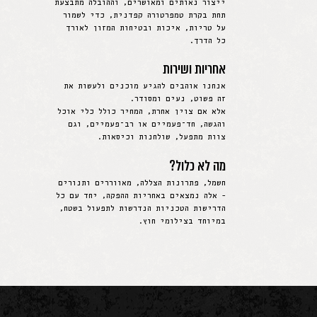
ייצור נאותים ומאושרים, וההובלה מתבצעת
תחת בקרת טמפרטורה קפדנית, כדי לשמור
על טריות, איכות ובטיחות המזון לאורך
כל הדרך.
אחריות ושירות
אנחנו אוהבים להגיע מוכנים ולעשות את
זה פשוט, נעים ומסודר.
אלא אם צוין אחרת, המחיר כולל כלי אוכל
והגשה, חד־פעמיים או רב־פעמיים, וגם
צוות מתפעל, שולחנות וכיסאות.
מה לא כלול?
חשמל, פתרונות הצללה, מאווררים ותנורים
- אלה נמצאים באחריות ההפקה, יחד עם כל
הדרישות הטכניות הנדרשות לתפעול בשטח,
במיוחד בצילומי חוץ.