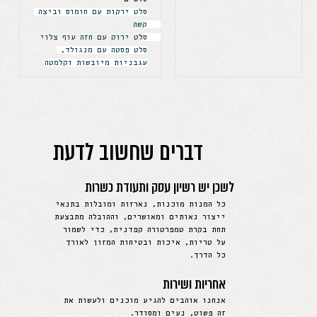
סלט ירקות עם חומוס וביצה 
קשה 
סלט ירוק עם חזה עוף צלוי 
סלט פסטה עם מנגולד, 
עגבניות מיובשות וקלמטה
דברים שחשוב לדעת
לשכן יש רשיון עסק ותעודת כשרות
כל המנות מוכנות, נארזות ומובלות בתנאי
ייצור נאותים ומאושרים, וההובלה מתבצעת
תחת בקרת טמפרטורה קפדנית, כדי לשמור
על טריות, איכות ובטיחות המזון לאורך
כל הדרך.
אחריות ושירות
אנחנו אוהבים להגיע מוכנים ולעשות את
זה פשוט, נעים ומסודר.