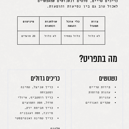
כריכים טריים, סלטים ונשנושים שמאפשרים
לאכול טוב גם בין נסיעות והופעות.
צוות 
כלי אוכל 
שולחנות 
מינימום
תפעול
והגשה
וכסאות
לא כלול
כלול במחיר
לא כלול
20 סועדים
מה בתפריט?
נשנושים
כריכים גדולים
פירות טריים
כריך שניצל, טחינה 
עוגות פרוסות
ומטבוחה
עוגיות
כריך רוסטביף, איולי 
שקדים ואגוזים
חרדל, חסה וחמוצים
כריך חביתת ירק, 
מיונז, חסה ועגבניה
כריך טחינה ואנטיפסטי
סלטים 